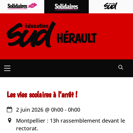
Skip
to
content
HÉRAULT
Menu
Les vies scolaires à l’arrêt !
2 juin 2026
@
0h00
-
0h00
Montpellier : 13h rassemblement devant le
rectorat.