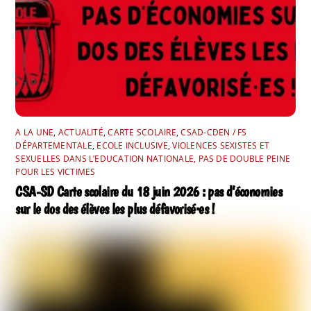
A LA UNE
,
ACTUALITÉ
,
CARTE SCOLAIRE
,
CSAD-CDEN / FS
DÉPARTEMENTALE
,
ECOLE INCLUSIVE
,
VIOLENCES SEXISTES ET
SEXUELLES DANS L’EDUCATION NATIONALE, PAS DE DOUBLE PEINE
POUR LES VICTIMES
CSA-SD Carte scolaire du 18 juin 2026 : pas d’économies
sur le dos des élèves les plus défavorisé·es !