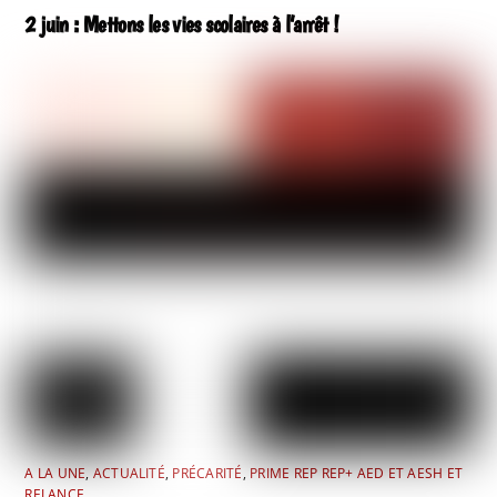
2 juin : Mettons les vies scolaires à l’arrêt !
A LA UNE
,
ACTUALITÉ
,
PRÉCARITÉ
,
PRIME REP REP+ AED ET AESH ET
RELANCE