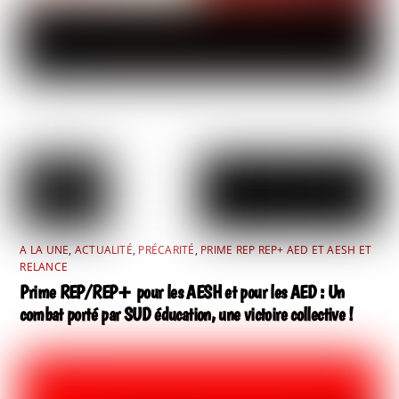
A LA UNE
,
ACTUALITÉ
,
PRÉCARITÉ
,
PRIME REP REP+ AED ET AESH ET
RELANCE
Prime REP/REP+ pour les AESH et pour les AED : Un
combat porté par SUD éducation, une victoire collective !