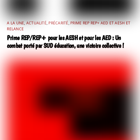
A LA UNE
,
ACTUALITÉ
,
PRÉCARITÉ
,
PRIME REP REP+ AED ET AESH ET
RELANCE
Prime REP/REP+ pour les AESH et pour les AED : Un
combat porté par SUD éducation, une victoire collective !