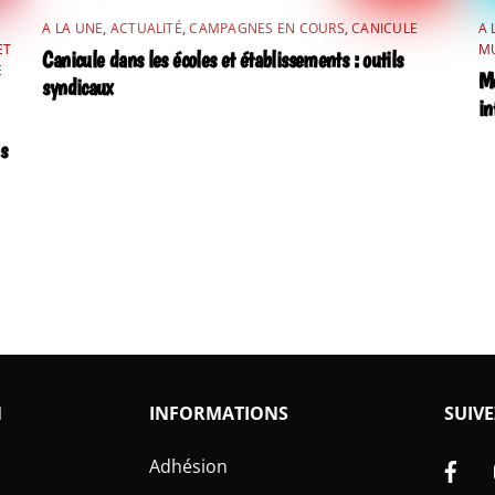
A LA UNE
,
ACTUALITÉ
,
CAMPAGNES EN COURS
,
CANICULE
A 
ET
MU
Canicule dans les écoles et établissements : outils
E
Mo
syndicaux
in
s
N
INFORMATIONS
SUIVE
Fa
Adhésion