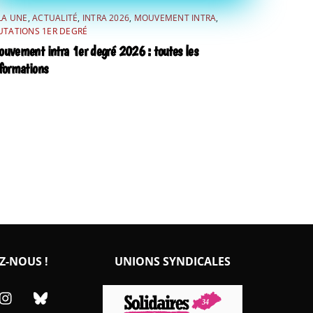
LA UNE
,
ACTUALITÉ
,
INTRA 2026
,
MOUVEMENT INTRA
,
TATIONS 1ER DEGRÉ
uvement intra 1er degré 2026 : toutes les
formations
Z-NOUS !
UNIONS SYNDICALES
cebook
Instagram
Bluesky