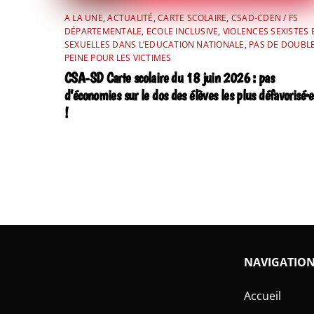
A LA UNE
,
ACTUALITÉ
,
CARTE SCOLAIRE
,
CSAD-CDEN / FS
DÉPARTEMENTALE
,
ECOLE INCLUSIVE
,
VIOLENCES SEXISTES 
SEXUELLES DANS L’EDUCATION NATIONALE, PAS DE DOUBL
PEINE POUR LES VICTIMES
CSA-SD Carte scolaire du 18 juin 2026 : pas
d’économies sur le dos des élèves les plus défavorisé·e
!
NAVIGATIO
Accueil