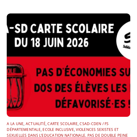
A LA UNE
,
ACTUALITÉ
,
CARTE SCOLAIRE
,
CSAD-CDEN / FS
DÉPARTEMENTALE
,
ECOLE INCLUSIVE
,
VIOLENCES SEXISTES ET
SEXUELLES DANS L’EDUCATION NATIONALE, PAS DE DOUBLE PEINE