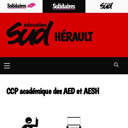
Skip
to
content
HÉRAULT
Menu
CCP académique des AED et AESH