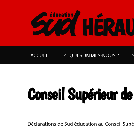
Skip
to
HÉRAU
content
ACCUEIL
QUI SOMMES-NOUS ?
Conseil Supérieur de
Déclarations de Sud éducation au Conseil Supér