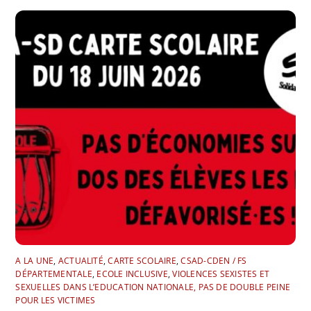
A LA UNE
,
ACTUALITÉ
,
CARTE SCOLAIRE
,
CSAD-CDEN / FS
DÉPARTEMENTALE
,
ECOLE INCLUSIVE
,
VIOLENCES SEXISTES ET
SEXUELLES DANS L’EDUCATION NATIONALE, PAS DE DOUBLE PEINE
POUR LES VICTIMES