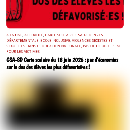
A LA UNE
,
ACTUALITÉ
,
CARTE SCOLAIRE
,
CSAD-CDEN / FS
DÉPARTEMENTALE
,
ECOLE INCLUSIVE
,
VIOLENCES SEXISTES ET
SEXUELLES DANS L’EDUCATION NATIONALE, PAS DE DOUBLE PEINE
POUR LES VICTIMES
CSA-SD Carte scolaire du 18 juin 2026 : pas d’économies
sur le dos des élèves les plus défavorisé·es !