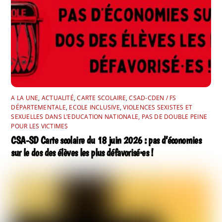
A LA UNE
,
ACTUALITÉ
,
CARTE SCOLAIRE
,
CSAD-CDEN / FS
DÉPARTEMENTALE
,
ECOLE INCLUSIVE
,
VIOLENCES SEXISTES ET
SEXUELLES DANS L’EDUCATION NATIONALE, PAS DE DOUBLE PEINE
POUR LES VICTIMES
CSA-SD Carte scolaire du 18 juin 2026 : pas d’économies
sur le dos des élèves les plus défavorisé·es !