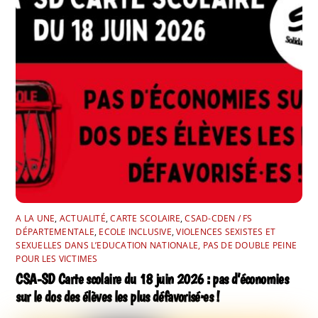
A LA UNE
,
ACTUALITÉ
,
CARTE SCOLAIRE
,
CSAD-CDEN / FS
DÉPARTEMENTALE
,
ECOLE INCLUSIVE
,
VIOLENCES SEXISTES ET
SEXUELLES DANS L’EDUCATION NATIONALE, PAS DE DOUBLE PEINE
POUR LES VICTIMES
CSA-SD Carte scolaire du 18 juin 2026 : pas d’économies
sur le dos des élèves les plus défavorisé·es !