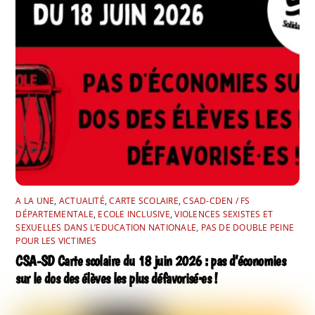
A LA UNE
,
ACTUALITÉ
,
CARTE SCOLAIRE
,
CSAD-CDEN / FS
DÉPARTEMENTALE
,
ECOLE INCLUSIVE
,
VIOLENCES SEXISTES ET
SEXUELLES DANS L’EDUCATION NATIONALE, PAS DE DOUBLE PEINE
POUR LES VICTIMES
CSA-SD Carte scolaire du 18 juin 2026 : pas d’économies
sur le dos des élèves les plus défavorisé·es !