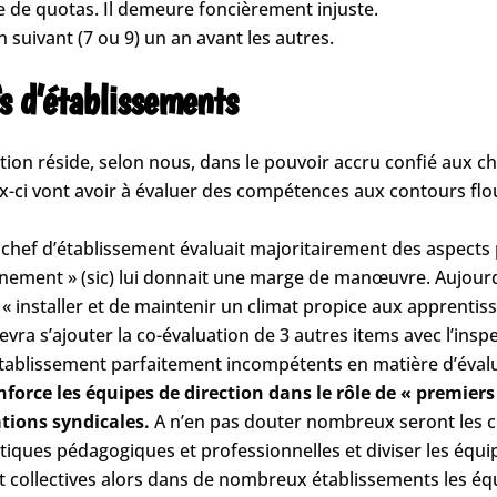
e de quotas. Il demeure foncièrement injuste.
 suivant (7 ou 9) un an avant les autres.
fs d’établissements
tion réside, selon nous, dans le pouvoir accru confié aux 
ux-ci vont avoir à évaluer des compétences aux contours fl
e chef d’établissement évaluait majoritairement des aspects p
nnement » (sic) lui donnait une marge de manœuvre. Aujourd’
 « installer et de maintenir un climat propice aux apprentis
vra s’ajouter la co-évaluation de 3 autres items avec l’insp
’établissement parfaitement incompétents en matière d’éval
enforce les équipes de direction dans le rôle de « premie
tions syndicales.
A n’en pas douter nombreux seront les ch
iques pédagogiques et professionnelles et diviser les équi
et collectives alors dans de nombreux établissements les équ