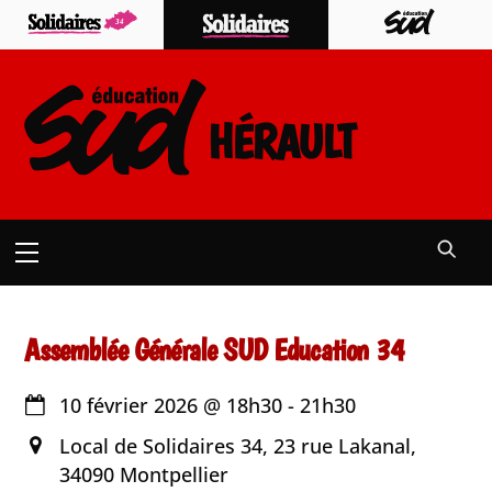
Skip
to
content
HÉRAULT
Menu
Assemblée Générale SUD Education 34
10 février 2026
@
18h30
-
21h30
Local de Solidaires 34, 23 rue Lakanal,
34090 Montpellier