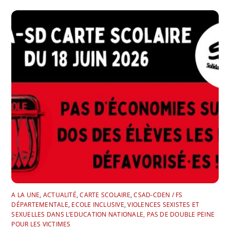
A LA UNE
,
ACTUALITÉ
,
CARTE SCOLAIRE
,
CSAD-CDEN / FS
DÉPARTEMENTALE
,
ECOLE INCLUSIVE
,
VIOLENCES SEXISTES ET
SEXUELLES DANS L’EDUCATION NATIONALE, PAS DE DOUBLE PEINE
POUR LES VICTIMES