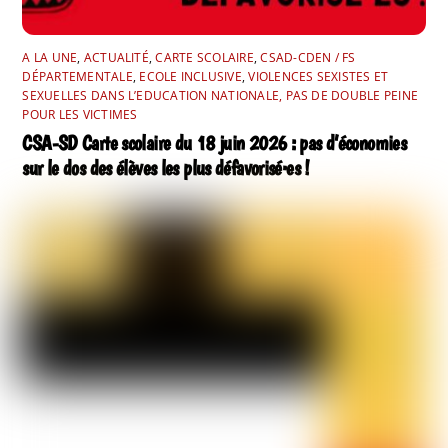
A LA UNE
,
ACTUALITÉ
,
CARTE SCOLAIRE
,
CSAD-CDEN / FS
DÉPARTEMENTALE
,
ECOLE INCLUSIVE
,
VIOLENCES SEXISTES ET
SEXUELLES DANS L’EDUCATION NATIONALE, PAS DE DOUBLE PEINE
POUR LES VICTIMES
CSA-SD Carte scolaire du 18 juin 2026 : pas d’économies
sur le dos des élèves les plus défavorisé·es !