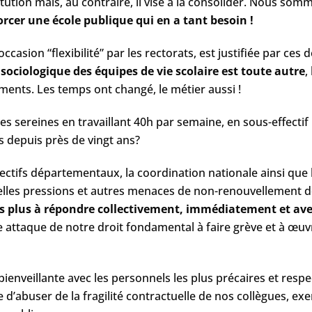
itution mais, au contraire, il vise à la consolider. Nous so
orcer une école publique qui en a tant besoin !
casion “flexibilité” par les rectorats, est justifiée par ces 
té sociologique des équipes de vie scolaire est toute autre
​
ments. Les temps ont changé, le métier aussi !
es sereines en travaillant 40h par semaine, en sous-effecti
as depuis près de vingt ans?
ectifs départementaux, la coordination nationale ainsi que l
elles pressions et autres menaces de non-renouvellement de
s plus à répondre collectivement, immédiatement et ave
te attaque de notre droit fondamental à faire grève et à œu
bienveillante avec les personnels les plus précaires et resp
’abuser de la fragilité contractuelle de nos collègues, exe