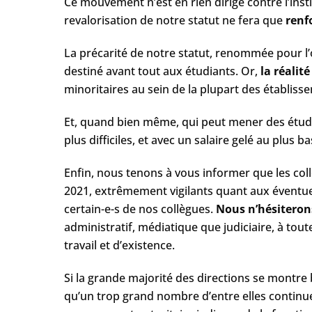
Ce mouvement n’est en rien dirigé contre l’inst
revalorisation de notre statut ne fera que
r​enf
La précarité de notre statut, renommée pour l’oc
destiné avant tout aux étudiants. Or,
l​a réali
minoritaires au sein de la plupart des établisse
Et, quand bien même, qui peut mener des étud
plus difficiles, et avec un salaire gelé au plus b
Enfin, nous tenons à vous informer que les coll
2021, extrêmement vigilants quant aux éventu
certain-e-s de nos collègues. ​
Nous n’hésiteron
administratif, médiatique que judiciaire, à tou
travail et d’existence.
Si la grande majorité des directions se montre 
qu’un trop grand nombre d’entre elles continue d