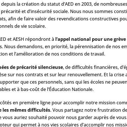
s depuis la création du statut d’AED en 2003, de nombreuses
précarité et d’insécurité sociale. Nous nous sommes const
ats, afin de faire valoir des revendications constructives pou
nnels de vie scolaire.
AED et AESH répondront à​
l’appel national pour une grève
. Nous demandons, en priorité, la pérennisation de nos emplo
ation et l’amélioration de nos conditions de travail.
ées de précarité silencieuse
,​ de difficultés financières,
èse sur nos contrats et sur leur renouvellement. Et la crise a
supporter que ces personnels, sans qui les écoles ne peuve
bles et à bas-coût de l’Éducation Nationale.
côtés en première ligne pour accomplir notre mission com
les mêmes difficultés​
. Vous partagez notre frustration de 
me vous auriez souhaité pouvoir nous garder auprès de vo
teur qui permet à nos vies scolaires d’accomplir nos missions