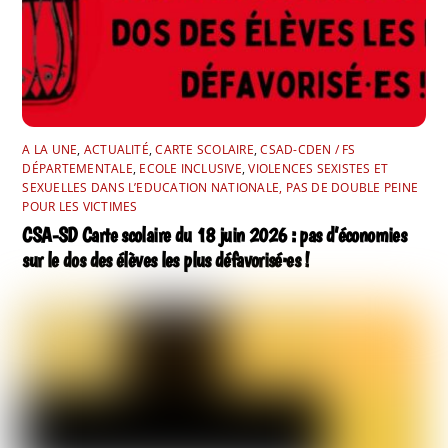
A LA UNE
,
ACTUALITÉ
,
CARTE SCOLAIRE
,
CSAD-CDEN / FS
DÉPARTEMENTALE
,
ECOLE INCLUSIVE
,
VIOLENCES SEXISTES ET
SEXUELLES DANS L’EDUCATION NATIONALE, PAS DE DOUBLE PEINE
POUR LES VICTIMES
CSA-SD Carte scolaire du 18 juin 2026 : pas d’économies
sur le dos des élèves les plus défavorisé·es !