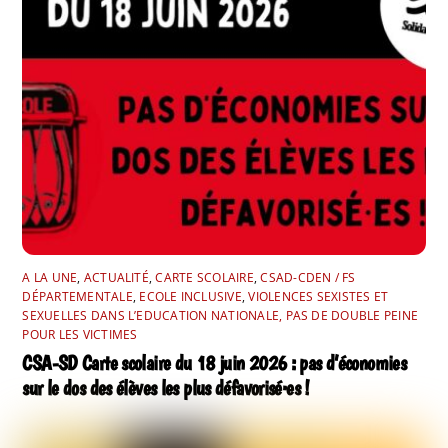
A LA UNE
,
ACTUALITÉ
,
CARTE SCOLAIRE
,
CSAD-CDEN / FS
DÉPARTEMENTALE
,
ECOLE INCLUSIVE
,
VIOLENCES SEXISTES ET
SEXUELLES DANS L’EDUCATION NATIONALE, PAS DE DOUBLE PEINE
POUR LES VICTIMES
CSA-SD Carte scolaire du 18 juin 2026 : pas d’économies
sur le dos des élèves les plus défavorisé·es !