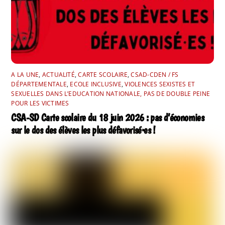
A LA UNE
,
ACTUALITÉ
,
CARTE SCOLAIRE
,
CSAD-CDEN / FS
DÉPARTEMENTALE
,
ECOLE INCLUSIVE
,
VIOLENCES SEXISTES ET
SEXUELLES DANS L’EDUCATION NATIONALE, PAS DE DOUBLE PEINE
POUR LES VICTIMES
CSA-SD Carte scolaire du 18 juin 2026 : pas d’économies
sur le dos des élèves les plus défavorisé·es !