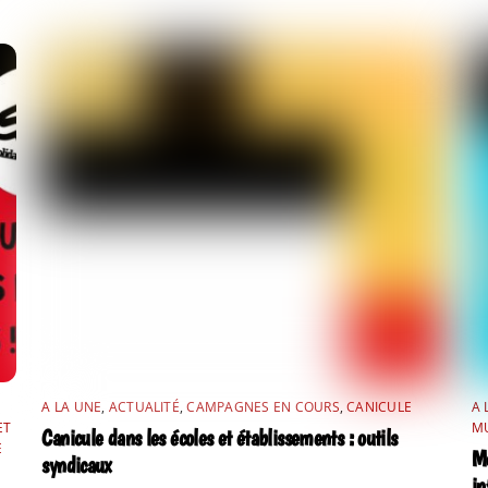
A LA UNE
,
ACTUALITÉ
,
CAMPAGNES EN COURS
,
CANICULE
A 
ET
MU
Canicule dans les écoles et établissements : outils
E
Mo
syndicaux
in