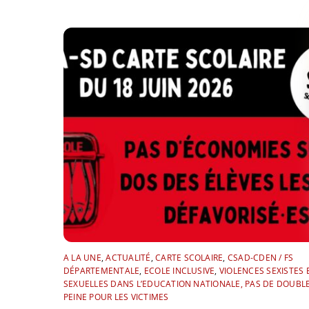
A LA UNE
,
ACTUALITÉ
,
CARTE SCOLAIRE
,
CSAD-CDEN / FS
DÉPARTEMENTALE
,
ECOLE INCLUSIVE
,
VIOLENCES SEXISTES 
SEXUELLES DANS L’EDUCATION NATIONALE, PAS DE DOUBL
PEINE POUR LES VICTIMES