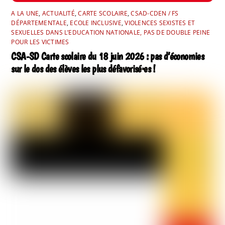
A LA UNE
,
ACTUALITÉ
,
CARTE SCOLAIRE
,
CSAD-CDEN / FS
DÉPARTEMENTALE
,
ECOLE INCLUSIVE
,
VIOLENCES SEXISTES ET
SEXUELLES DANS L’EDUCATION NATIONALE, PAS DE DOUBLE PEINE
POUR LES VICTIMES
CSA-SD Carte scolaire du 18 juin 2026 : pas d’économies
sur le dos des élèves les plus défavorisé·es !