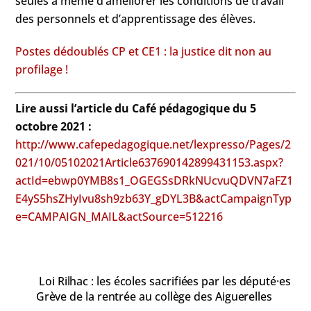
seules à même d’améliorer les conditions de travail
des personnels et d’apprentissage des élèves.
Postes dédoublés CP et CE1 : la justice dit non au
profilage !
Lire aussi l’article du Café pédagogique du 5
octobre 2021 :
http://www.cafepedagogique.net/lexpresso/Pages/2
021/10/05102021Article637690142899431153.aspx?
actId=ebwp0YMB8s1_OGEGSsDRkNUcvuQDVN7aFZ1
E4yS5hsZHyIvu8sh9zb63Y_gDYL3B&actCampaignTyp
e=CAMPAIGN_MAIL&actSource=512216
Loi Rilhac : les écoles sacrifiées par les député·es
Grève de la rentrée au collège des Aiguerelles