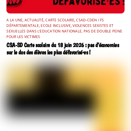
A LA UNE
,
ACTUALITÉ
,
CARTE SCOLAIRE
,
CSAD-CDEN / FS
DÉPARTEMENTALE
,
ECOLE INCLUSIVE
,
VIOLENCES SEXISTES ET
SEXUELLES DANS L’EDUCATION NATIONALE, PAS DE DOUBLE PEINE
POUR LES VICTIMES
CSA-SD Carte scolaire du 18 juin 2026 : pas d’économies
sur le dos des élèves les plus défavorisé·es !