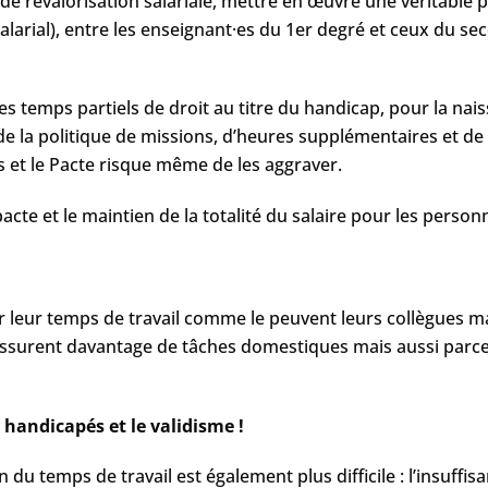
 de revalorisation salariale, mettre en œuvre une véritable p
larial), entre les enseignant·es du 1er degré et ceux du se
 des temps partiels de droit au titre du handicap, pour la na
de la politique de missions, d’heures supplémentaires et de 
es et le Pacte risque même de les aggraver.
te et le maintien de la totalité du salaire pour les personn
leur temps de travail comme le peuvent leurs collègues mas
assurent davantage de tâches domestiques mais aussi parce
 handicapés et le validisme !
du temps de travail est également plus difficile : l’insuff