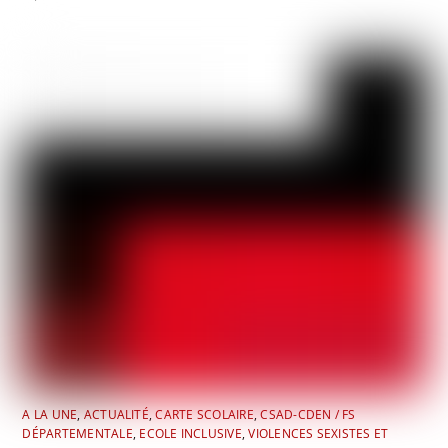
A LA UNE
,
ACTUALITÉ
,
CARTE SCOLAIRE
,
CSAD-CDEN / FS
DÉPARTEMENTALE
,
ECOLE INCLUSIVE
,
VIOLENCES SEXISTES ET