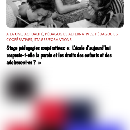
A LA UNE
,
ACTUALITÉ
,
PÉDAGOGIES ALTERNATIVES
,
PÉDAGOGIES
COOPÉRATIVES
,
STAGES/FORMATIONS
Stage pédagogies coopératives: « L’école d’aujourd’hui
respecte-t-elle la parole et les droits des enfants et des
adolescent·es ? »