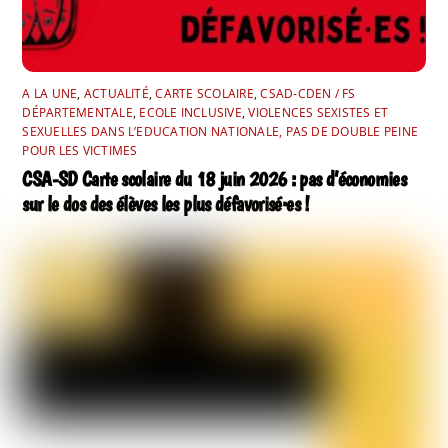
A LA UNE
,
ACTUALITÉ
,
CARTE SCOLAIRE
,
CSAD-CDEN / FS
DÉPARTEMENTALE
,
ECOLE INCLUSIVE
,
VIOLENCES SEXISTES ET
SEXUELLES DANS L’EDUCATION NATIONALE, PAS DE DOUBLE PEINE
POUR LES VICTIMES
CSA-SD Carte scolaire du 18 juin 2026 : pas d’économies
sur le dos des élèves les plus défavorisé·es !