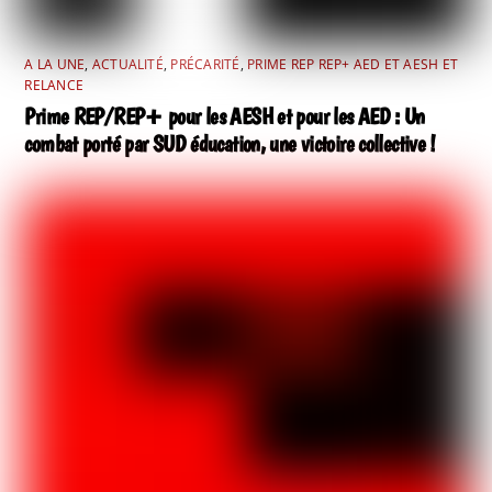
A LA UNE
,
ACTUALITÉ
,
PRÉCARITÉ
,
PRIME REP REP+ AED ET AESH ET
RELANCE
Prime REP/REP+ pour les AESH et pour les AED : Un
combat porté par SUD éducation, une victoire collective !