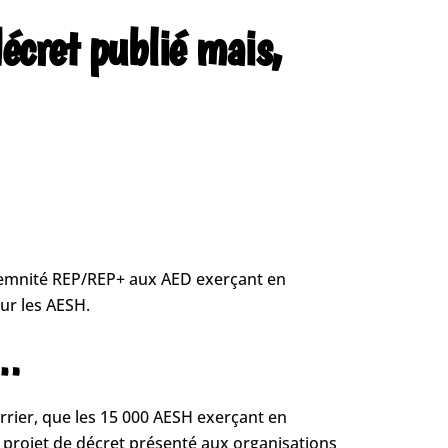
cret publié mais,
ndemnité REP/REP+ aux AED exerçant en
our les AESH.
H…
rrier, que les 15 000 AESH exerçant en
 projet de décret présenté aux organisations