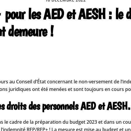
our les AED et AESH : le dé
nt demeure !
cours au Conseil d’État concernant le non-versement de l’i
ctions juridiques ont été menées et sont toujours en cours p
 les droits des personnels AED et AES
ns le cadre de la préparation du budget 2023 et dans un cou
 l’indemnité REP/REP+ ! La mesure est mise au budget et un