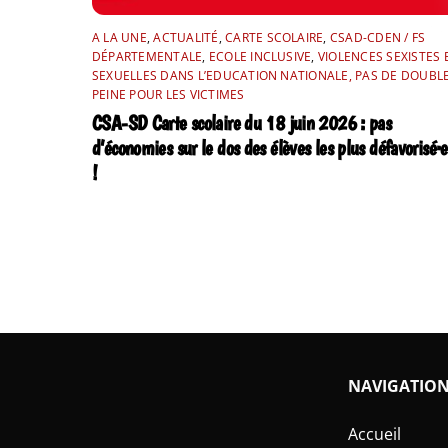
A LA UNE
,
ACTUALITÉ
,
CARTE SCOLAIRE
,
CSAD-CDEN / FS
DÉPARTEMENTALE
,
ECOLE INCLUSIVE
,
VIOLENCES SEXISTES 
SEXUELLES DANS L’EDUCATION NATIONALE, PAS DE DOUBL
PEINE POUR LES VICTIMES
CSA-SD Carte scolaire du 18 juin 2026 : pas
d’économies sur le dos des élèves les plus défavorisé·e
!
NAVIGATIO
Accueil