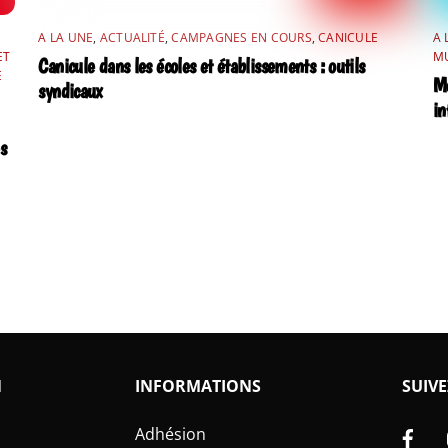
A LA UNE
,
ACTUALITÉ
,
CAMPAGNES EN COURS
,
CANICULE
A 
ET
MU
Canicule dans les écoles et établissements : outils
E
Mo
syndicaux
in
s
N
INFORMATIONS
SUIVE
Fa
Adhésion