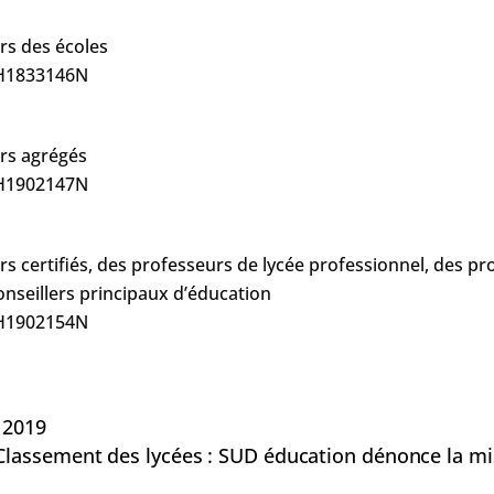
rs des écoles
NH1833146N
urs agrégés
NH1902147N
s certifiés, des professeurs de lycée professionnel, des pr
onseillers principaux d’éducation
NH1902154N
 2019
Classement des lycées : SUD éducation dénonce la m