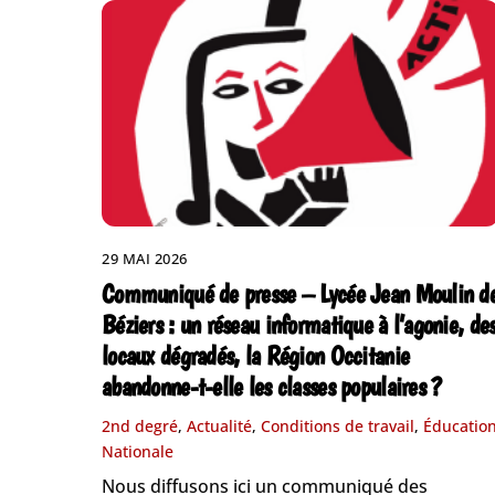
29 MAI 2026
Communiqué de presse – Lycée Jean Moulin d
Béziers : un réseau informatique à l’agonie, de
locaux dégradés, la Région Occitanie
abandonne-t-elle les classes populaires ?
2nd degré
,
Actualité
,
Conditions de travail
,
Éducatio
Nationale
Nous diffusons ici un communiqué des