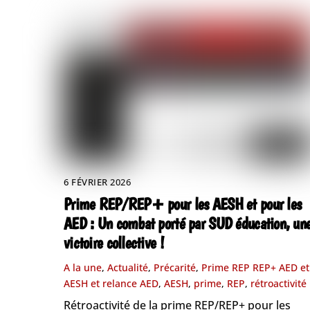
6 FÉVRIER 2026
Prime REP/REP+ pour les AESH et pour les
AED : Un combat porté par SUD éducation, un
victoire collective !
A la une
,
Actualité
,
Précarité
,
Prime REP REP+ AED et
AESH et relance
AED
,
AESH
,
prime
,
REP
,
rétroactivité
Rétroactivité de la prime REP/REP+ pour les